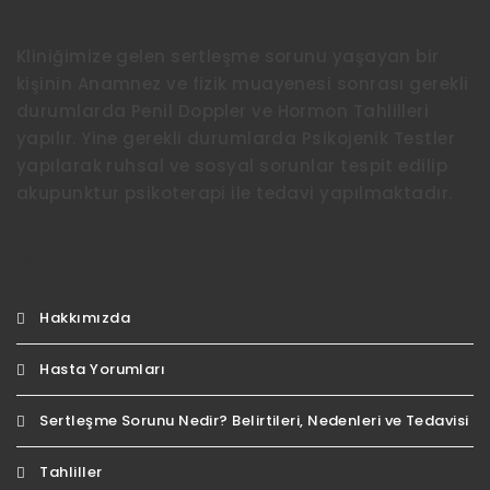
Kliniğimize gelen sertleşme sorunu yaşayan bir
kişinin Anamnez ve fizik muayenesi sonrası gerekli
durumlarda Penil Doppler ve Hormon Tahlilleri
yapılır. Yine gerekli durumlarda Psikojenik Testler
yapılarak ruhsal ve sosyal sorunlar tespit edilip
akupunktur psikoterapi ile tedavi yapılmaktadır.
MENÜ
Hakkımızda
Hasta Yorumları
Sertleşme Sorunu Nedir? Belirtileri, Nedenleri ve Tedavisi
Tahliller