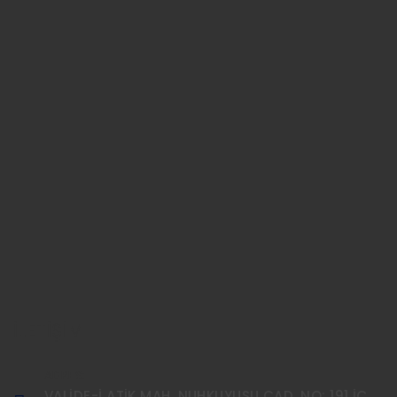
İLETİŞİM
ADRES:
VALİDE-İ ATİK MAH. NUHKUYUSU CAD. NO: 191 İÇ